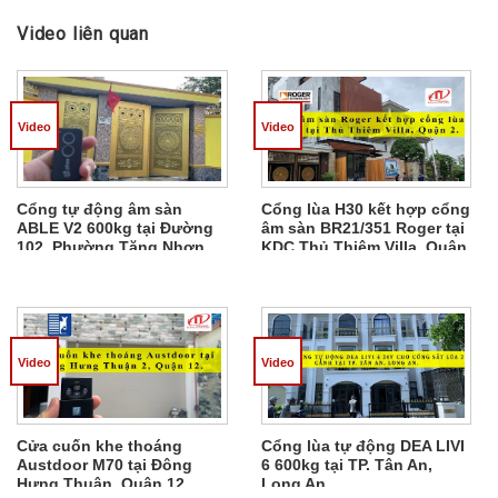
Video liên quan
Video
Video
Cổng tự động âm sàn
Cổng lùa H30 kết hợp cổng
ABLE V2 600kg tại Đường
âm sàn BR21/351 Roger tại
102, Phường Tăng Nhơn
KDC Thủ Thiêm Villa, Quận
Phú A, Quận 9.
2.
Video
Video
Cửa cuốn khe thoáng
Cổng lùa tự động DEA LIVI
Austdoor M70 tại Đông
6 600kg tại TP. Tân An,
Hưng Thuận, Quận 12
Long An.