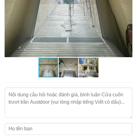
♦
Bộ tời AHV565.
Tham khảo thêm ///