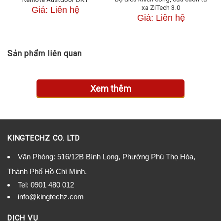
Thực ♥ Phục Vụ 24/7"
xa ZiTech 3.0
Giá: Liên hệ
Giá: Liên hệ
Sản phẩm liên quan
Xem thêm
KINGTECHZ CO. LTD
Văn Phòng: 516/12B Bình Long, Phường Phú Thọ Hòa,
Thành Phố Hồ Chí Minh.
Tel:
0901 480 012
info@kingtechz.com
DỊCH VỤ