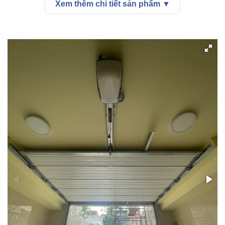
Xem thêm chi tiết sản phẩm ▼
•
Vận hành trượt trần giúp tiết kiệm chiều cao trần nhà.
•
Thân cửa thiết kế sang trọng.
•
Nhiều tính năng an toàn: Austmatic, ARC, còi báo
động, UPS, mạch báo sáng.
+ Cửa cuốn trượt trần Austdoor gồm 2 bộ phận
chính: Thân cửa OV1 và Bộ tời AHV565.
♦ Thân cửa OV1.