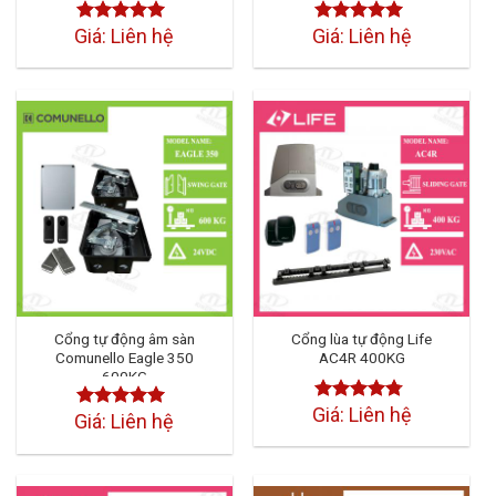
Giá: Liên hệ
Giá: Liên hệ
Được xếp
Được xếp
hạng
4.50
5
hạng
4.50
sao
5 sao
Cổng tự động âm sàn
Cổng lùa tự động Life
Comunello Eagle 350
AC4R 400KG
600KG
Giá: Liên hệ
Được xếp
Giá: Liên hệ
Được xếp
hạng
4.50
hạng
4.50
5
5 sao
sao