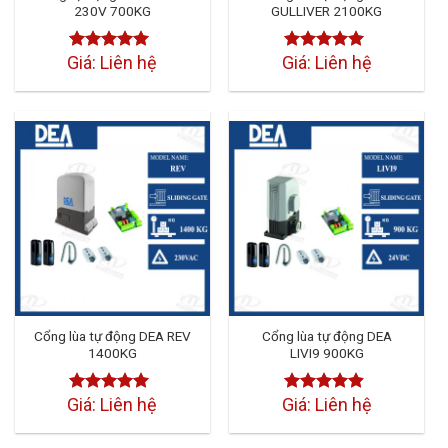
230V 700KG
GULLIVER 2100KG
Giá: Liên hệ
Giá: Liên hệ
Được xếp
Được xếp
hạng
4.50
hạng
4.50
5 sao
5 sao
Cổng lùa tự động DEA REV
Cổng lùa tự động DEA
1400KG
LIVI9 900KG
Giá: Liên hệ
Giá: Liên hệ
Được xếp
Được xếp
hạng
4.50
hạng
4.50
5 sao
5 sao