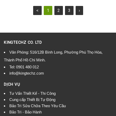
<
1
2
3
›
KINGTECHZ CO. LTD
Văn Phòng: 516/12B Bình Long, Phường Phú Thọ Hòa,
Thành Phố Hồ Chí Minh.
Tel:
0901 480 012
info@kingtechz.com
DỊCH VỤ
Tư Vấn Thiết Kế - Thi Công
Cung cấp Thiết Bị Tự Động
Bảo Trì Sửa Chữa Theo Yêu Cầu
Bảo Trì - Bảo Hành