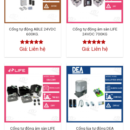
Cổng tự động ABLE 24VDC
Cổng tự động âm sàn LIFE
600KG.
24VDC 700KG
Giá: Liên hệ
Giá: Liên hệ
Được xếp
Được xếp
hạng
4.50
5
hạng
4.50
sao
5 sao
Cổng tự động âm sàn LIFE
Cổng lùa tự động DEA