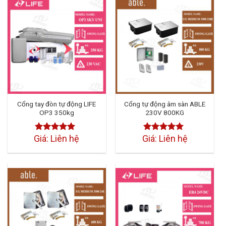
Cổng tay đòn tự động LIFE
Cổng tự động âm sàn ABLE
OP3 350kg
230V 800KG
Giá: Liên hệ
Giá: Liên hệ
Được xếp
Được xếp
hạng
4.50
hạng
4.50
5
5 sao
sao