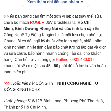
Xem thêm chi tiết sản phẩm ▼
hành liên tục 100% tần suất mà không bị nóng, tiết kiệm
điện năng và chạy cực kỳ êm ái.
Kiểm soát hành trình thông minh
: Tự động học hành
◊
Nếu bạn đang cần tìm một đơn vị lắp đặt thay thế, sửa
trình, tự động giảm tốc ở cuối hành trình đóng/mở và đảo
chữa bo mạch
ROGER
36V Brushless tại
Hồ Chí
chiều ngay lập tức khi gặp vật cản để đảm bảo an toàn
Minh
,
Bình Dương
,
Đồng Nai và các tỉnh lân cận
thì
tuyệt đối.
Công Nghệ Tự Động Kingtechz là một lựa chọn phù hợp.
Khả năng kết nối mở rộng
: Tích hợp sẵn card thu
Chúng tôi có đội ngũ kỹ thuật viên lành nghề, nhiều năm
sóng điều khiển từ xa. Dễ dàng đấu nối với các cảm biến
kinh nghiệm, nhiệt tình đảm bảo chất lượng lắp đặt và dịch
an toàn (Photocell), đèn nhấp nháy báo hiệu, khóa điện và
vụ sửa chữa, bảo hành nhanh chóng, lâu dài cho khách
kết nối trực tiếp với hệ thống SmartHome hoặc thiết bị điều
hàng. Cần hỗ trợ vui lòng gọi
Hotline: 0901.480.012
,
khiển qua điện thoại.
chúng tôi sẽ có mặt sau
45 - 60
phút để hỗ trợ tư vấn hoàn
Nguồn lưu điện dự phòng
: Hỗ trợ kết nối mô-đun sạc
toàn miễn phí.
và ắc quy dự phòng.
>>>
Hoặc liên hệ:
CÔNG TY TNHH CÔNG NGHỆ TỰ
ĐỘNG KINGTECHZ
•
Văn phòng:
516/12B Bình Long, Phường Phú Thọ Hoà,
Thành phố Hồ Chí Minh.