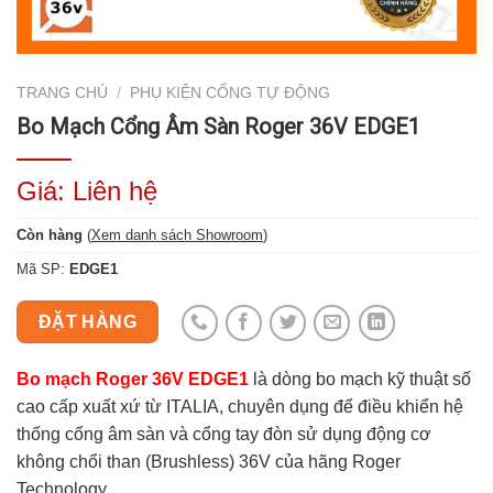
TRANG CHỦ
/
PHỤ KIỆN CỔNG TỰ ĐỘNG
Bo Mạch Cổng Âm Sàn Roger 36V EDGE1
Giá: Liên hệ
Còn hàng
(
Xem danh sách Showroom
)
Mã SP:
EDGE1
ĐẶT HÀNG
Bo mạch Roger 36V EDGE1
là dòng bo mạch kỹ thuật số
cao cấp xuất xứ từ ITALIA, chuyên dụng để điều khiển hệ
thống cổng âm sàn và cổng tay đòn sử dụng động cơ
không chổi than (Brushless) 36V của hãng Roger
Technology.