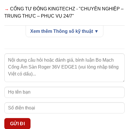
→
CỔNG TỰ ĐỘNG KINGTECHZ - "CHUYÊN NGHIỆP –
TRUNG THỰC – PHỤC VỤ 24/7"
Xem thêm Thông số kỹ thuật ▼
>> Thông số kỹ thuật
Nguồn điện vào
: 230V AC - 50Hz.
Điện áp ra motor
: 36V DC (Cấp nguồn cho tối đa 2
động cơ Brushless).
Công suất tối đa:
250W mỗi motor.
Cấp độ bảo vệ
: IP54 (Chống bụi xâm nhập và chống
nước bắn từ mọi hướng).
Nhiệt độ hoạt động
: -10°C đến +55°C.